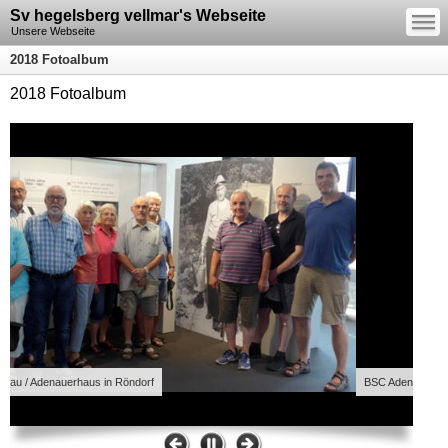
—
Sv hegelsberg vellmar's Webseite
—
—
Unsere Webseite
2018 Fotoalbum
2018 Fotoalbum
Adenauerhaus in Röndorf
BSC Adenau / Adenauer