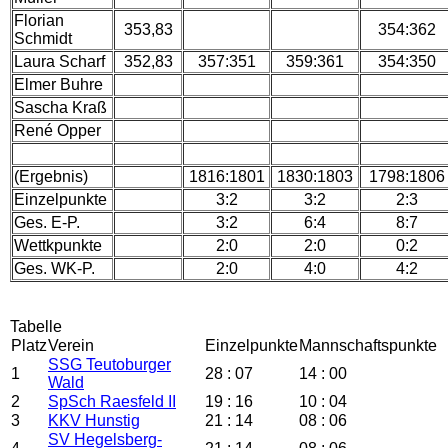
Florian
353,83
354:362
Schmidt
Laura Scharf
352,83
357:351
359:361
354:350
Elmer Buhre
Sascha Kraß
René Opper
(Ergebnis)
1816:1801
1830:1803
1798:1806
Einzelpunkte
3:2
3:2
2:3
Ges. E-P.
3:2
6:4
8:7
Wettkpunkte
2:0
2:0
0:2
Ges. WK-P.
2:0
4:0
4:2
Tabelle
Platz
Verein
Einzelpunkte
Mannschaftspunkte
SSG Teutoburger
1
28 : 07
14 : 00
Wald
2
SpSch Raesfeld II
19 : 16
10 : 04
3
KKV Hunstig
21 : 14
08 : 06
SV Hegelsberg-