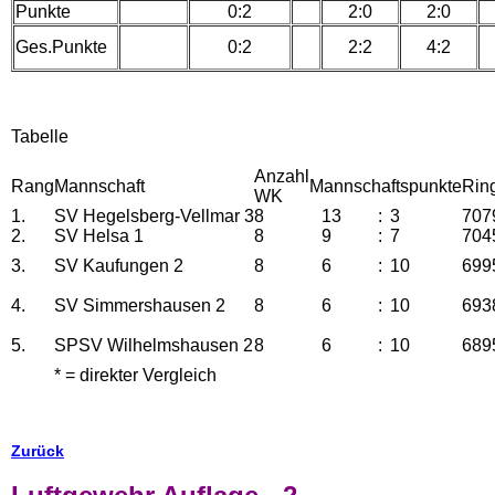
Punkte
0:2
2:0
2:0
Ges.Punkte
0:2
2:2
4:2
Tabelle
Anzahl
Rang
Mannschaft
Mannschaftspunkte
Rin
WK
1.
SV Hegelsberg-Vellmar 3
8
13
:
3
707
2.
SV Helsa 1
8
9
:
7
704
3.
SV Kaufungen 2
8
6
:
10
699
4.
SV Simmershausen 2
8
6
:
10
693
5.
SPSV Wilhelmshausen 2
8
6
:
10
689
* = direkter Vergleich
Zurück