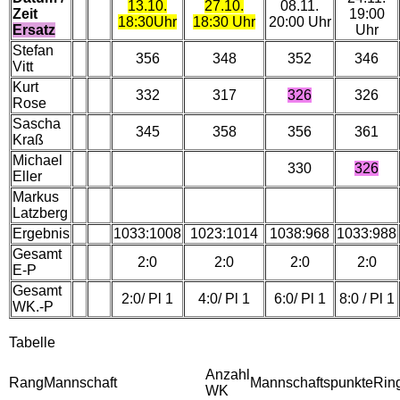
13.10.
27.10.
08.11.
Zeit
19:00
18:30Uhr
18:30 Uhr
20:00 Uhr
Ersatz
Uhr
Stefan
356
348
352
346
Vitt
Kurt
332
317
326
326
Rose
Sascha
345
358
356
361
Kraß
Michael
330
326
Eller
Markus
Latzberg
Ergebnis
1033:1008
1023:1014
1038:968
1033:988
Gesamt
2:0
2:0
2:0
2:0
E-P
Gesamt
2:0
/ Pl 1
4:0
/ Pl 1
6:0
/ Pl 1
8:0 / Pl 1
WK.-P
Tabelle
Anzahl
Rang
Mannschaft
Mannschaftspunkte
Rin
WK