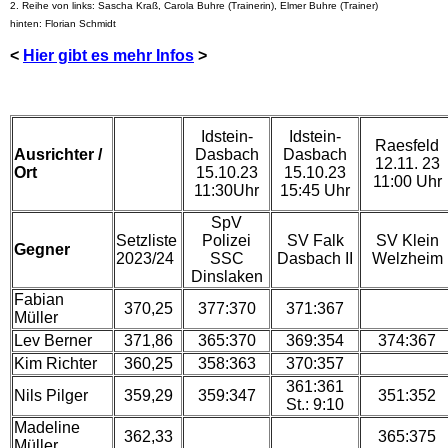
2. Reihe von links: Sascha Kraß, Carola Buhre (Trainerin), Elmer Buhre (Trainer)
hinten: Florian Schmidt
<
Hier gibt es mehr Infos
>
Idstein-
Idstein-
Raesfeld
Ausrichter /
Dasbach
Dasbach
12.11. 23
Ort
15.10.23
15.10.23
11:00 Uhr
11:30Uhr
15:45 Uhr
SpV
Setzliste
Polizei
SV Falk
SV Klein
Gegner
2023/24
SSC
Dasbach II
Welzheim
Dinslaken
Fabian
370,25
377:370
371:367
Müller
Lev Berner
371,86
365:370
369:354
374:367
Kim Richter
360,25
358:363
370:357
361:361
Nils Pilger
359,29
359:347
351:352
St.: 9:10
Madeline
362,33
365:375
Müller