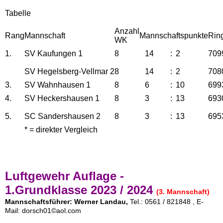
Tabelle
Anzahl
Rang
Mannschaft
Mannschaftspunkte
Rin
WK
1.
SV Kaufungen 1
8
14
:
2
709
SV Hegelsberg-Vellmar 2
8
14
:
2
708
3.
SV Wahnhausen 1
8
6
:
10
699
4.
SV Heckershausen 1
8
3
:
13
693
5.
SC Sandershausen 2
8
3
:
13
695
* = direkter Vergleich
Luftgewehr Auflage -
1.Grundklasse
2023 / 2024
(3. Mannschaft)
Mannschaftsführer: Werner Landau,
Tel.: 0561 / 821848 , E-
Mail: dorsch01
©
aol.com