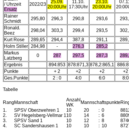
25.09.
11.10.
23.10.
07.1
/ Uhrzeit
2022/23
20:00Uhr
17:30Uhr
20:00Uhr
20:00
Ersatz
Rainer
295,80
296,3
290,8
293,6
293,
Schmidt
Ronald.
298,04
303,3
299,4
293,5
302,
Beez
Kurt Rose
289,65
294,4
387,8
291,1
289,
Holm Stiller
284,98
-
276,3
285,2
Markus
0
287
297,5
287,3
289,
Latzberg
Ergebnis
894:853
878:871,3
878,2:865,1
886:8
Punkte
+ 2
+2
+2
+2
Ges.Punkte
2 : 0
4:0
6:0
8:0
Tabelle
Anzahl
Rang
Mannschaft
Mannschaftspunkte
Rin
WK
1.
SPSV Oberzwehren 1
10
20
:
0
881
2.
SV Hegelsberg-Vellmar 1
10
14
:
6
880
3.
SPSV Sand 1
10
12
:
8
874
4.
SC Sandershausen 1
10
10
:
10
872