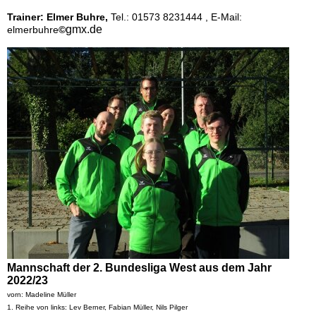
Trainer:
Elmer Buhre,
Tel.:
01573 8231444
, E-Mail:
gmx.de
elmerbuhre
©
Mannschaft der 2. Bundesliga West aus dem Jahr
2022/23
vorn: Madeline Müller
1. Reihe von links: Lev Berner, Fabian Müller, Nils Pilger