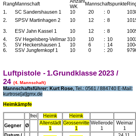
Anzahl
Rang
Mannschaft
Mannschaftspunkte
Rin
WK
1.
SC Sandershausen 1
10
20
:
0
103
2.
SPSV Martinhagen 2
10
12
:
8
101
3.
ESV Jahn Kassel 1
10
12
:
8
100
4.
SV Hegelsberg-Vellmar 3
10
10
:
10
100
5.
SV Heckershausen 1
10
6
:
14
100
6.
SSV Jungfernkopf 1
10
0
:
20
979
Luftpistole
-
1.Grundklasse
2023 /
24
(4. Mannschaft)
Mannschaftsführer: Kurt Rose,
Tel.: 0561 / 884740 E-Mail:
kurtrose[at]gmx.de
Heimkämpfe
frei
Heimk
Heimk
Altenstädt
Grossenritte
Wellerode
Weimar
Gegner
Ø
1
1
1
1
Datum /
24.11.