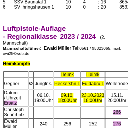
5.
SSV Baunatal 1
10
4
:
16
865
6.
SV Ihringshausen 1
10
0
:
20
853
Luftpistole-Auflage
- Regionalklasse
2023 / 2024
(2.
Mannschaft)
Ewald Müller
Tel:
Mannschaftsführer:
0561 / 95323065, mail:
ewi28
©
web.de
Heimkämpfe
Heimk
Heimk
Gegner
Ø
Jungfnk.
Heckershn.1
Fuldabrü.1
Wellerrode
Datum
06.10.
09.10.
23.10.2023
15.11.
/ Uhrzeit
19:00Uhr
18:00Uhr
18:00Uhr
20:00Uhr
Ersatz
Christoph
266
Schürholz
Ewald
240
256
252
276
Müller