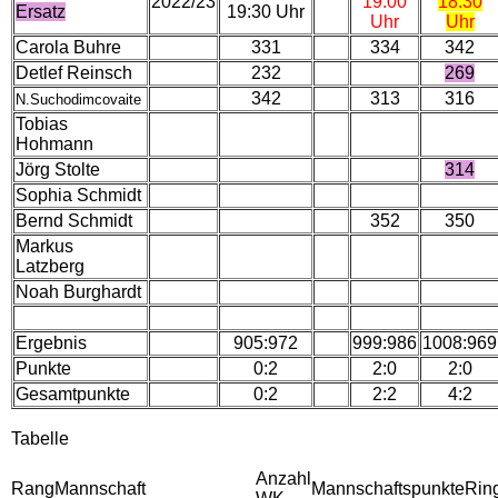
2022/23
19:00
18:30
Ersatz
19:30 Uhr
Uhr
Uhr
Carola Buhre
331
334
342
Detlef Reinsch
232
269
342
313
316
N.Suchodimcovaite
Tobias
Hohmann
Jörg Stolte
314
Sophia Schmidt
Bernd Schmidt
352
350
Markus
Latzberg
Noah Burghardt
Ergebnis
905:972
999:986
1008:969
Punkte
0:2
2:0
2:0
Gesamtpunkte
0:2
2:2
4:2
Tabelle
Anzahl
Rang
Mannschaft
Mannschaftspunkte
Rin