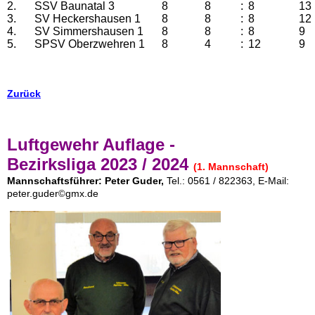
2.
SSV Baunatal 3
8
8
:
8
13
3.
SV Heckershausen 1
8
8
:
8
12
4.
SV Simmershausen 1
8
8
:
8
9
5.
SPSV Oberzwehren 1
8
4
:
12
9
Zurück
Luftgewehr Auflage -
Bezirksliga
2023 / 2024
(1. Mannschaft)
Mannschaftsführer:
Peter Guder
,
Tel.: 0561 / 822363, E-Mail:
peter.guder
gmx.de
©