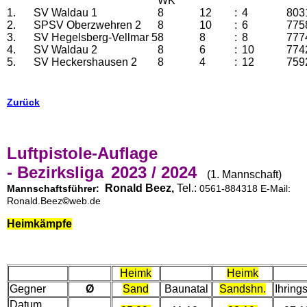
WK
1.
SV Waldau 1
8
12
:
4
803
2.
SPSV Oberzwehren 2
8
10
:
6
775
3.
SV Hegelsberg-Vellmar 5
8
8
:
8
777
4.
SV Waldau 2
8
6
:
10
774
5.
SV Heckershausen 2
8
4
:
12
759
Zurück
Luftpistole-Auflage
- Bezirksliga
2023 / 2024
(1. Mannschaft)
Ronald Beez,
Tel.:
Mannschaftsführer:
0561-884318 E-Mail:
Ronald.Beez
©
web.de
Heimkämpfe
Heimk
Heimk
Gegner
Ø
Sand
Baunatal
Sandshn.
Ihring
Datum