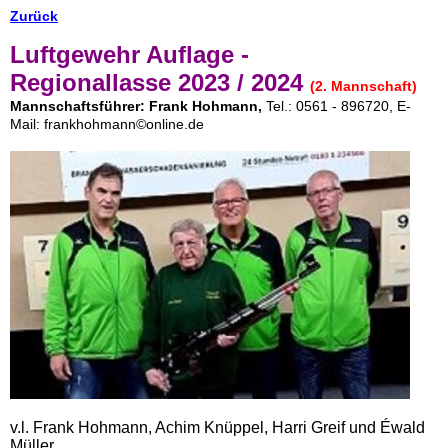
Zurück
Luftgewehr Auflage -
Regionallasse
2023 / 2024
(2. Mannschaft)
Mannschaftsführer: Frank Hohmann,
Tel.: 0561 - 896720, E-
Mail: frankhohmann
©
online.de
v.l. Frank Hohmann, Achim Knüppel, Harri Greif und Éwald
Müller