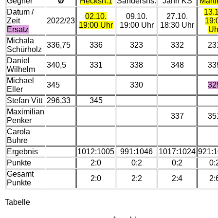
Gegner
Ø
Hecksh.1
Sandershs.
Jahn KS
Mart
Datum /
13.1
02.10.
09.10.
27.10.
Zeit
2022/23
19:
19:00 Uhr
19:00 Uhr
18:30 Uhr
Ersatz
Uh
Michala
336,75
336
323
332
23
Schürholz
Daniel
340,5
331
338
348
33
Wilhelm
Michael
345
330
32
Eller
Stefan Vitt
296,33
345
Maximilian
337
35
Penker
Carola
Buhre
Ergebnis
1012:1005
991:1046
1017:1024
921:
Punkte
2:0
0:2
0:2
0:
Gesamt
2:0
2:2
2:4
2:
Punkte
Tabelle