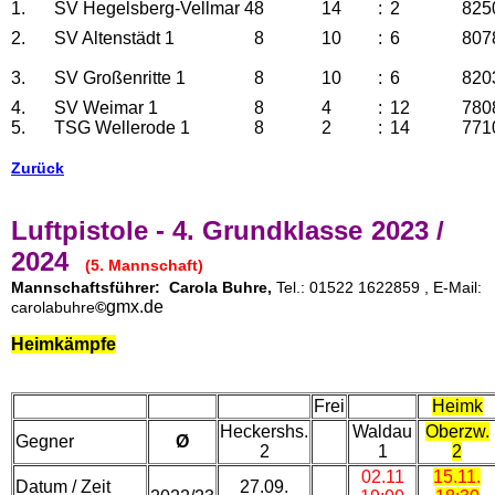
1.
SV Hegelsberg-Vellmar 4
8
14
:
2
825
2.
SV Altenstädt 1
8
10
:
6
807
3.
SV Großenritte 1
8
10
:
6
820
4.
SV Weimar 1
8
4
:
12
780
5.
TSG Wellerode 1
8
2
:
14
771
Zurück
Luftpistole - 4
. Grundklasse
2023 /
2024
(5. Mannschaft)
Mannschaftsführer:
Carola Buhre,
Tel.:
01522 1622859
, E-Mail:
gmx.de
carolabuhre
©
Heimkämpfe
Frei
Heimk
Heckershs.
Waldau
Oberzw.
Gegner
Ø
2
1
2
02.11
15.11.
Datum / Zeit
27.09.