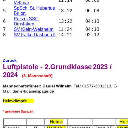
4
21 : 14
08 : 06
Vellmar
SpSch. St. Hubertus
5
13 : 22
06 : 08
Brilon
Polizei SSC
6
13 : 22
04 : 10
Dinslaken
7
SV Klein-Welzheim
11 : 24
04 : 10
8
SV Falke Dasbach II
14 : 21
02 : 12
Zurück
Luftpistole - 2.Grundklasse
2023 /
2024
(3. Mannschaft)
Mannschaftsführer: Daniel Wilhelm,
Tel.: 01577-3901313, E-
Mail: daniel
©
danielspage.de
Heimkämpfe
* geänderte Startzeit
Heimk
Hei