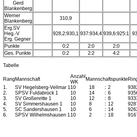
Gerd
Blankenberg
Werner
310,9
Blankenberg
Erg.SV
Heg.-V
928,2:930,1
937:934,4
939,6:925:1
93
Erg. Gegner
Punkte
0:2
2:0
2:0
Ges. Punkte
0:2
2:2
4:2
Tabelle
Anzahl
Rang
Mannschaft
Mannschaftspunkte
Rin
WK
1.
SV Hegelsberg-Vellmar 1
10
18
:
2
938
2.
SPSV Fuldabrück 1
10
14
:
6
935
3.
SV Großenritte 1
10
12
:
8
933
4.
SV Simmershausen 1
10
8
:
12
928
5.
SC Sandershausen 1
10
6
:
14
926
6.
SPSV Wilhelmshausen 1
10
2
:
18
916