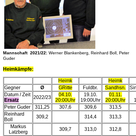
Mannschaft 2021/22:
Werner Blankenberg, Reinhard Boll, Peter
Guder
Heimkämpfe:
Heimk
Heimk
Gegner
Ø
GRitte
Fuldbr.
Sandhsn.
Si
Datum / Zeit
04.10.
19.10.
01.11.
2022/23
Ersatz
20:00Uhr
19:00Uhr
20:00Uhr
Peter Guder
311,25
307,6
309,6
313,5
Reinhard
309,2
314,4
313,3
Boll
Markus
309,7
313,0
312,8
Latzberg