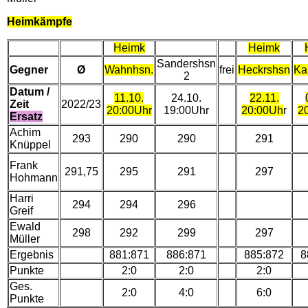
Heimkämpfe
Heimk
Heimk
Sandershsn
Gegner
Ø
Wahnhsn.
frei
Heckrshsn
Ka
2
Datum /
11.10.
24.10.
22.11.
Zeit
2022/23
20:00Uhr
19:00Uhr
20:00Uh
r
2
Ersatz
Achim
293
290
290
291
Knüppel
Frank
291,75
295
291
297
Hohmann
Harri
294
294
296
Greif
Ewald
298
292
299
297
Müller
Ergebnis
881:871
886:871
885:872
8
Punkte
2:0
2:0
2:0
Ges.
2:0
4:0
6:0
Punkte