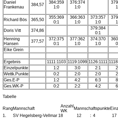
Daniel
384:359
376:374
379
384,57
Frankenau
1:0
1:0
1
355:369
366:363
373:357
379
Richard Bös
365,50
0:1
1:0
1:0
1
379:384
Doris Vitt
374,86
0:1
Henning
372:375
377:362
374:370
360
377,57
Hansen
0:1
1:0
1:0
0
Eike Grein
Ergebnis
1111:1103
1119:1099
1126:1111
1118
Einzelpunkte
1:2
3:0
2:1
2
Wettk.Punkte
0:2
2:0
2:0
2
Ges.E-P
1:2
4:2
6:3
8
Ges.WK-P
0:2
2:2
4:2
6
Tabelle
Anzahl
Rang
Mannschaft
Mannschaftspunkte
Ein
WK
1.
SV Hegelsberg-Vellmar 1
8
12
:
4
17