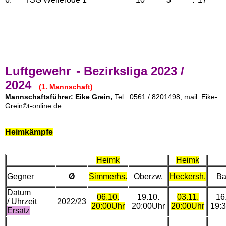
Luftgewehr
- Bezirksliga
2023 /
2024
(1. Mannschaft)
Mannschaftsführer:
Eike Grein,
Tel.: 0561 / 8201498, mail: Eike-
Grein
t-online.de
©
Heimkämpfe
Heimk
Heimk
Gegner
Ø
Simmerhs.
Oberzw.
Heckersh.
Ba
Datum
06.10.
19.10.
03.11.
16
/ Uhrzeit
2022/23
20:00Uhr
20:00Uhr
20:00Uhr
19:
Ersatz